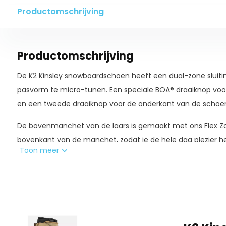
Productomschrijving
Productomschrijving
De K2 Kinsley snowboardschoen heeft een dual-zone sluit
pasvorm te micro-tunen. Een speciale BOA® draaiknop vo
en een tweede draaiknop voor de onderkant van de schoe
De bovenmanchet van de laars is gemaakt met ons Flex Z
bovenkant van de manchet, zodat je de hele dag plezier he
Toon meer
een ondersteunend driepunts harnas geïntegreerd in de sh
vormen Control Foam 3D voering met bekroond schuim van I
Onder de voeten biedt onze gepatenteerde This Grips!™ ru
grip tijdens het wandelen, het inpakken van schoenen en he
parkeerterreinen, bovenop een tussenzool met dubbele dich