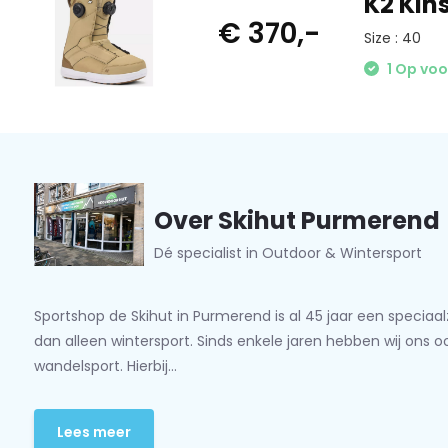
K2 Kin
gemaakt van lichtgewicht EVA-materiaal en wordt aange
€ 370,-
Size : 40
dempingsmateriaal om je botten te dempen en vermoeidh
te verminderen.
1 Op vo
Over Skihut Purmerend
Dé specialist in Outdoor & Wintersport
Sportshop de Skihut in Purmerend is al 45 jaar een speciaa
dan alleen wintersport. Sinds enkele jaren hebben wij ons 
wandelsport. Hierbij...
Lees meer