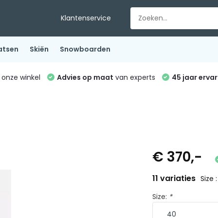
Klantenservice
atsen
Skiën
Snowboarden
 onze winkel
Advies op maat
van experts
45 jaar ervar
€ 370,-
11 variaties
Size 
Size:
*