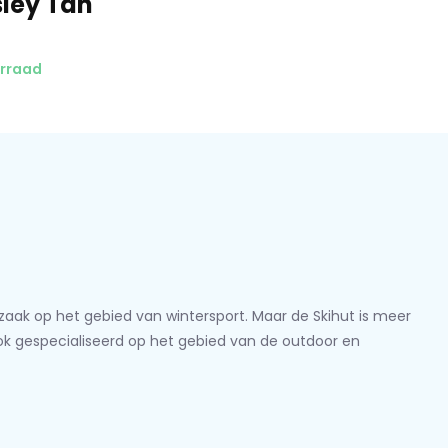
sley Tan
vuld met ons Harshmellow™
eid na lange dagen op de berg
orraad
lzaak op het gebied van wintersport. Maar de Skihut is meer
ook gespecialiseerd op het gebied van de outdoor en