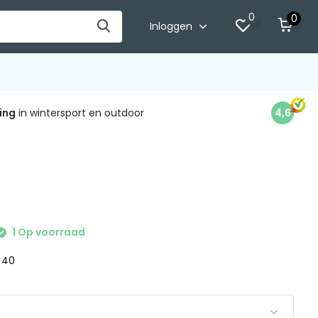
0
0
Inloggen
ing
in wintersport en outdoor
4,6
1 Op voorraad
: 40