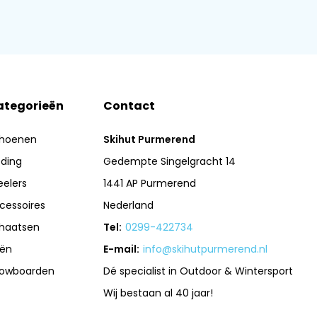
ategorieën
Contact
hoenen
Skihut Purmerend
eding
Gedempte Singelgracht 14
eelers
1441 AP Purmerend
cessoires
Nederland
haatsen
Tel:
0299-422734
iën
E-mail:
info@skihutpurmerend.nl
owboarden
Dé specialist in Outdoor & Wintersport
Wij bestaan al 40 jaar!