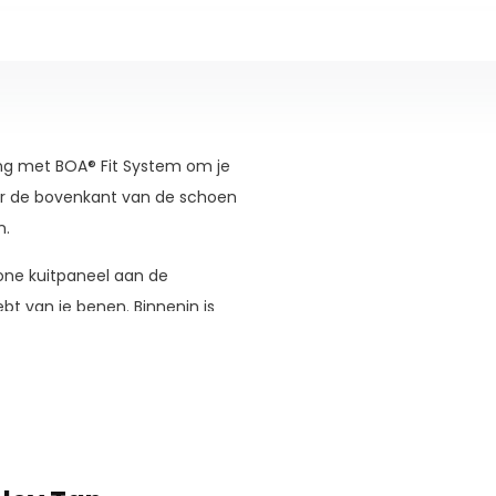
ing met BOA® Fit System om je
or de bovenkant van de schoen
n.
one kuitpaneel aan de
bt van je benen. Binnenin is
ell, dat zich om een warm te
ntuition® wikkelt.
bberen buitenzool uitstekende
t lopen over ijzige
theid. Deze tussenzool is