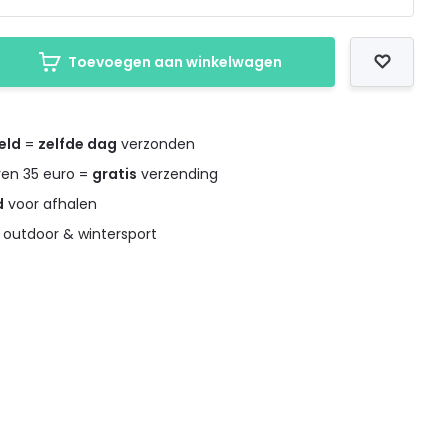
Toevoegen aan winkelwagen
eld
=
zelfde dag
verzonden
ven 35 euro =
gratis
verzending
d
voor afhalen
 outdoor & wintersport