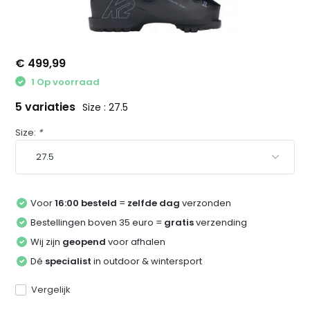
€ 499,99
1 Op voorraad
5 variaties
Size : 27.5
Size:
*
Voor
16:00 besteld
=
zelfde dag
verzonden
Bestellingen boven 35 euro =
gratis
verzending
Wij zijn
geopend
voor afhalen
Dé
specialist
in outdoor & wintersport
Vergelijk