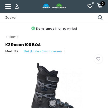
0
0
Kom langs
in onze winkel
Home
K2 Recon 100 BOA
Merk:
K2
Bekijk alles Skischoenen