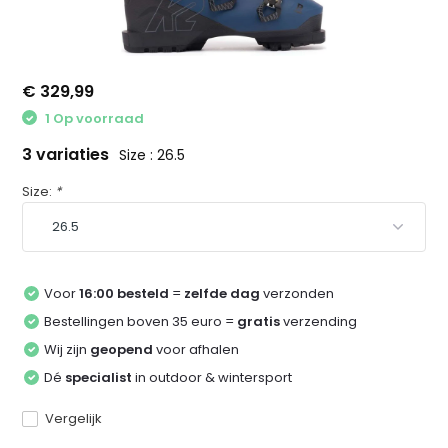
€ 329,99
1 Op voorraad
3 variaties
Size : 26.5
Size:
*
Voor
16:00 besteld
=
zelfde dag
verzonden
Bestellingen boven 35 euro =
gratis
verzending
Wij zijn
geopend
voor afhalen
Dé
specialist
in outdoor & wintersport
Vergelijk