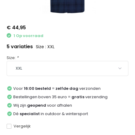
€ 44,95
1 Op voorraad
5 variaties
Size : XXL
Size:
*
Voor
16:00 besteld
=
zelfde dag
verzonden
Bestellingen boven 35 euro =
gratis
verzending
Wij zijn
geopend
voor afhalen
Dé
specialist
in outdoor & wintersport
Vergelijk