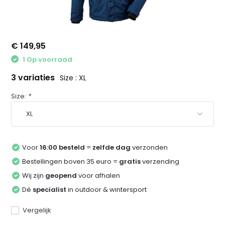
€ 149,95
1 Op voorraad
3 variaties
Size : XL
Size:
*
Voor
16:00 besteld
=
zelfde dag
verzonden
Bestellingen boven 35 euro =
gratis
verzending
Wij zijn
geopend
voor afhalen
Dé
specialist
in outdoor & wintersport
Vergelijk