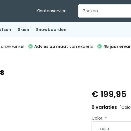
Klantenservice
atsen
Skiën
Snowboarden
 onze winkel
Advies op maat
van experts
45 jaar ervar
s
€ 199,95
6 variaties
"Color
Color:
*