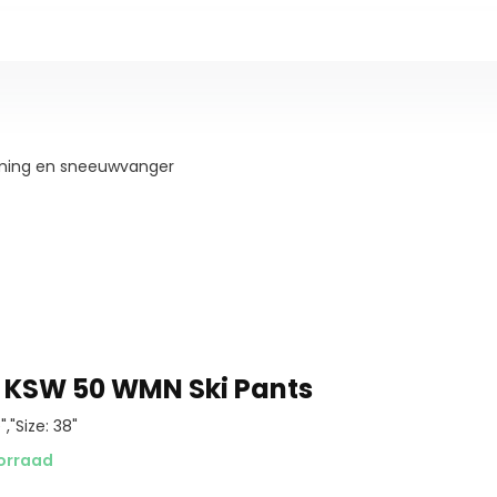
ming en sneeuwvanger
c KSW 50 WMN Ski Pants
","Size: 38"
orraad