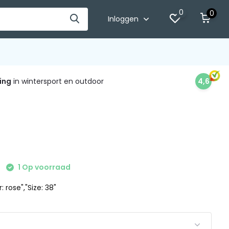
0
0
Inloggen
ing
in wintersport en outdoor
4,6
1 Op voorraad
: rose","Size: 38"