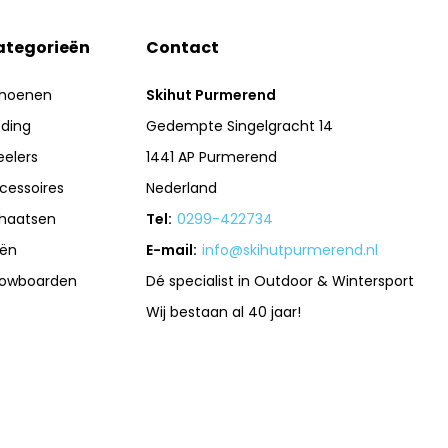
ategorieën
Contact
hoenen
Skihut Purmerend
eding
Gedempte Singelgracht 14
eelers
1441 AP Purmerend
cessoires
Nederland
haatsen
Tel:
0299-422734
iën
E-mail:
info@skihutpurmerend.nl
owboarden
Dé specialist in Outdoor & Wintersport
Wij bestaan al 40 jaar!