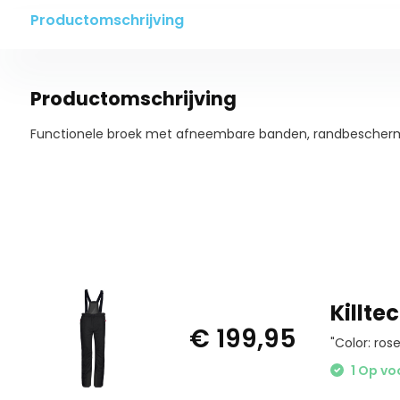
Productomschrijving
Productomschrijving
Functionele broek met afneembare banden, randbescher
Killte
€ 199,95
"Color: rose
1 Op vo