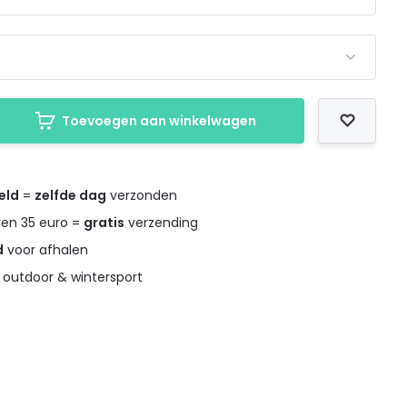
Toevoegen aan winkelwagen
eld
=
zelfde dag
verzonden
ven 35 euro =
gratis
verzending
d
voor afhalen
 outdoor & wintersport