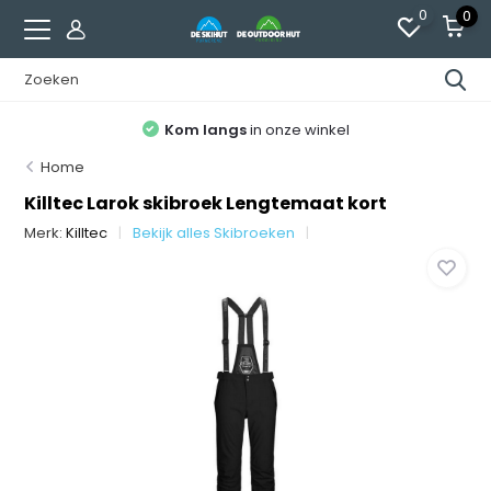
0
0
Kom langs
in onze winkel
Home
Killtec Larok skibroek Lengtemaat kort
Merk:
Killtec
Bekijk alles Skibroeken