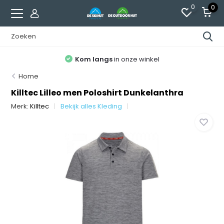
0
0
Kom langs
in onze winkel
Home
Killtec Lilleo men Poloshirt Dunkelanthra
Merk:
Killtec
Bekijk alles Kleding