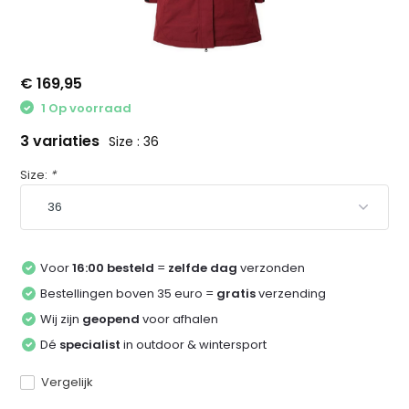
€ 169,95
1 Op voorraad
3 variaties
Size : 36
Size:
*
Voor
16:00 besteld
=
zelfde dag
verzonden
Bestellingen boven 35 euro =
gratis
verzending
Wij zijn
geopend
voor afhalen
Dé
specialist
in outdoor & wintersport
Vergelijk