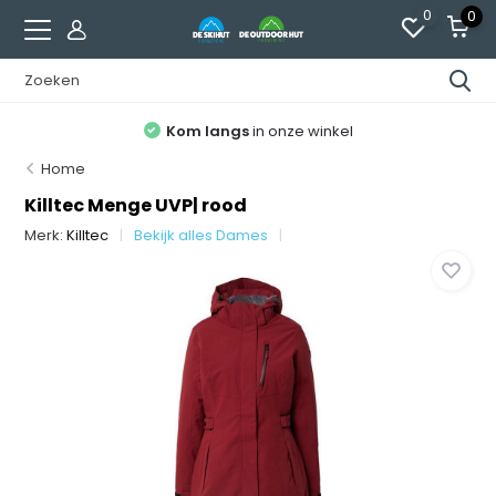
0
0
Kom langs
in onze winkel
Home
Killtec Menge UVP| rood
Merk:
Killtec
Bekijk alles Dames