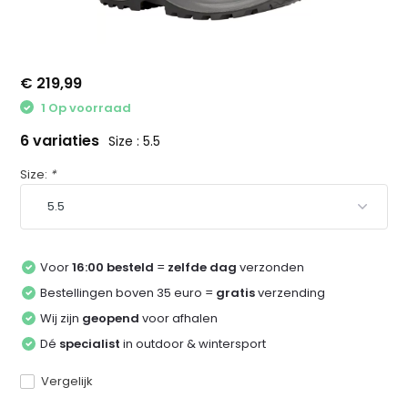
€ 219,99
1 Op voorraad
6 variaties
Size : 5.5
Size:
*
Voor
16:00 besteld
=
zelfde dag
verzonden
Bestellingen boven 35 euro =
gratis
verzending
Wij zijn
geopend
voor afhalen
Dé
specialist
in outdoor & wintersport
Vergelijk