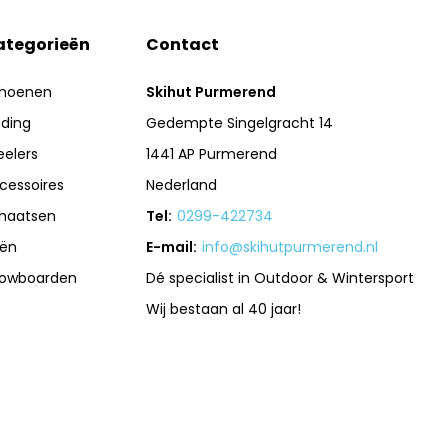
ategorieën
Contact
hoenen
Skihut Purmerend
eding
Gedempte Singelgracht 14
eelers
1441 AP Purmerend
cessoires
Nederland
haatsen
Tel:
0299-422734
iën
E-mail:
info@skihutpurmerend.nl
owboarden
Dé specialist in Outdoor & Wintersport
Wij bestaan al 40 jaar!