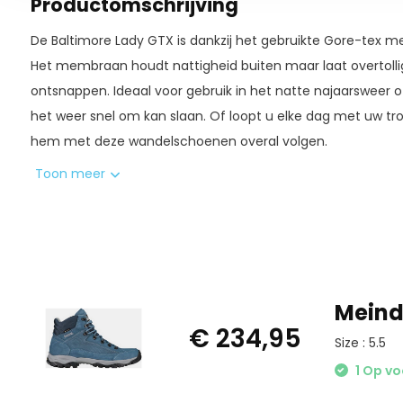
Productomschrijving
De Baltimore Lady GTX is dankzij het gebruikte Gore-tex m
Het membraan houdt nattigheid buiten maar laat overtol
ontsnappen. Ideaal voor gebruik in het natte najaarsweer 
het weer snel om kan slaan. Of loopt u elke dag met uw tr
hem met deze wandelschoenen overal volgen.
Toon meer
De Baltimore biedt de all-round wandelaar een goede mix 
lichtgewicht materialen. De Magic Light Trail zool onder de 
bos en duinpaden als licht bergachtig terrein. Daarmee is d
voor uw dagelijkse wandelingen, maar kan deze ook mee o
Sekse: dames
Meind
Pasvorm: gemiddelde tot licht brede voeten
€ 234,95
Size : 5.5
Categorie: A/B
Waterdicht: Ja
1 Op v
Materiaal: Nubuck / velour leer