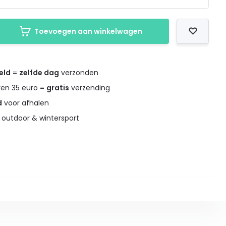
Toevoegen aan winkelwagen
eld
=
zelfde dag
verzonden
ven 35 euro =
gratis
verzending
d
voor afhalen
 outdoor & wintersport