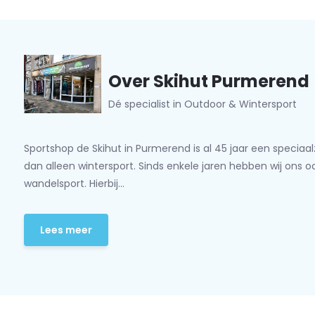
Voering: Gore-tex membraan
Zool: Meindl Magic Light Trail
Buigstijfheid: gemiddeld
Gewicht: 460 gram per schoen
Over Skihut Purmerend
Dé specialist in Outdoor & Wintersport
Sportshop de Skihut in Purmerend is al 45 jaar een speciaa
dan alleen wintersport. Sinds enkele jaren hebben wij ons 
wandelsport. Hierbij...
Lees meer