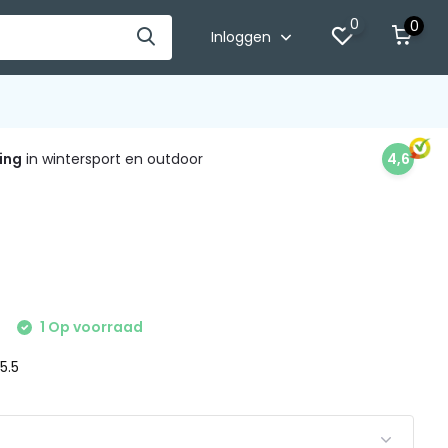
0
0
Inloggen
ing
in wintersport en outdoor
4,6
1 Op voorraad
 5.5