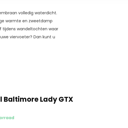
embraan volledig waterdicht.
lige warmte en zweetdamp
of tijdens wandeltochten waar
ouwe viervoeter? Dan kunt u
tussen steun en het gebruik van
Baltimore is geschikt voor zowel
e Baltimore ideaal te gebruiken
p wandelvakantie.
l Baltimore Lady GTX
oorraad