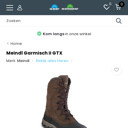
0
0
Kom langs
in onze winkel
Home
Meindl Garmisch II GTX
Merk:
Meindl
Bekijk alles Heren