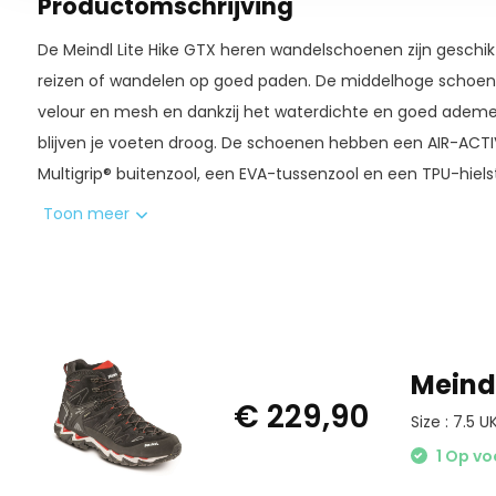
Productomschrijving
De Meindl Lite Hike GTX heren wandelschoenen zijn geschikt vo
reizen of wandelen op goed paden. De middelhoge schoe
velour en mesh en dankzij het waterdichte en goed ad
blijven je voeten droog. De schoenen hebben een AIR-ACT
Multigrip® buitenzool, een EVA-tussenzool en een TPU-hielsta
heren wandelschoenen zijn perfect voor lichte wandelingen o
Toon meer
Meindl
€ 229,90
Size : 7.5 U
1 Op vo