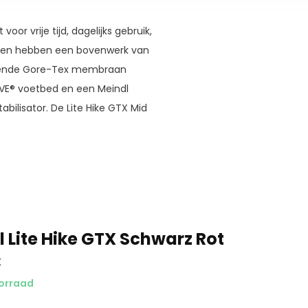
or vrije tijd, dagelijks gebruik,
nen hebben een bovenwerk van
emende Gore-Tex membraan
IVE® voetbed en een Meindl
bilisator. De Lite Hike GTX Mid
f andere vrijetijdsactiviteiten!
 Lite Hike GTX Schwarz Rot
K
orraad