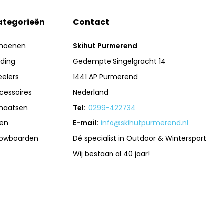
ategorieën
Contact
hoenen
Skihut Purmerend
eding
Gedempte Singelgracht 14
eelers
1441 AP Purmerend
cessoires
Nederland
haatsen
Tel:
0299-422734
iën
E-mail:
info@skihutpurmerend.nl
owboarden
Dé specialist in Outdoor & Wintersport
Wij bestaan al 40 jaar!