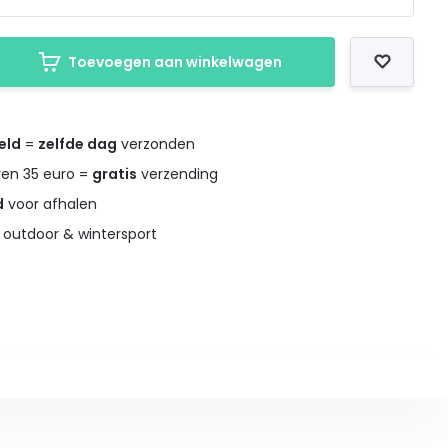
Toevoegen aan winkelwagen
eld
=
zelfde dag
verzonden
ven 35 euro =
gratis
verzending
d
voor afhalen
 outdoor & wintersport