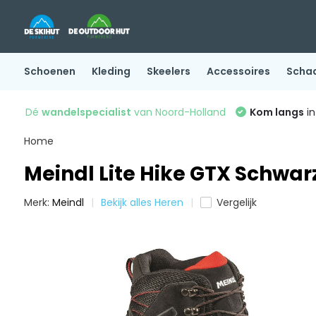
Schoenen
Kleding
Skeelers
Accessoires
Scha
Dé
wandelspecialist
van Noord-Holland
Kom langs
in
Home
Meindl Lite Hike GTX Schwar
Merk:
Meindl
Bekijk alles Heren
Vergelijk