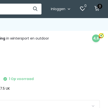
0
0
Inloggen
ing
in wintersport en outdoor
4,6
1 Op voorraad
 7.5 UK