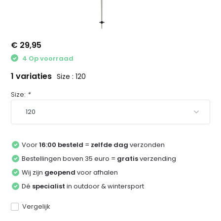
€ 29,95
4 Op voorraad
1 variaties
Size : 120
Size:
*
Voor
16:00 besteld
=
zelfde dag
verzonden
Bestellingen boven 35 euro =
gratis
verzending
Wij zijn
geopend
voor afhalen
Dé
specialist
in outdoor & wintersport
Vergelijk