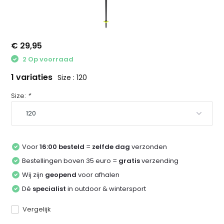
€ 29,95
2 Op voorraad
1 variaties
Size : 120
Size:
*
Voor
16:00 besteld
=
zelfde dag
verzonden
Bestellingen boven 35 euro =
gratis
verzending
Wij zijn
geopend
voor afhalen
Dé
specialist
in outdoor & wintersport
Vergelijk