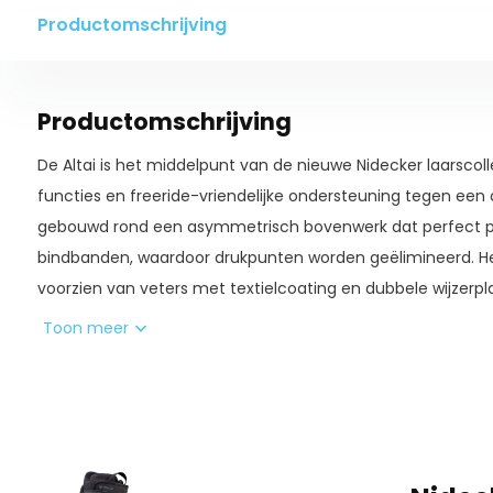
Productomschrijving
Productomschrijving
De Altai is het middelpunt van de nieuwe Nidecker laarscol
functies en freeride-vriendelijke ondersteuning tegen een on
gebouwd rond een asymmetrisch bovenwerk dat perfect pas
bindbanden, waardoor drukpunten worden geëlimineerd. H
voorzien van veters met textielcoating en dubbele wijzerp
onderste delen onafhankelijk kunt bedienen. Onze lichtgewi
Toon meer
biedt geweldige demping en tractie, met een rubberen neus
wandelen over ijs en rotsen. We hebben de verbinding tuss
gladgestreken via een gegoten gedeelte dat we de over
gebruikelijke harde rand wordt geëlimineerd om te voorko
zitten in de hiel van je band. Een stevige rubberen print o