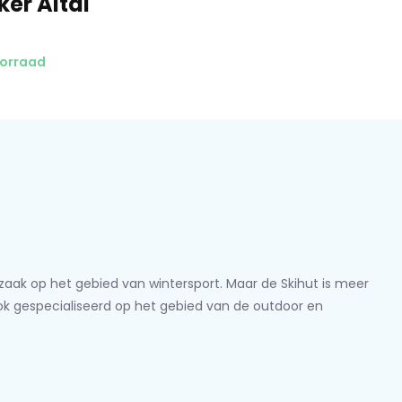
er Altai
n nieuwe, voorgevormde zilveren
ig is, maar die comfortabel is,
met veel zijdelingse
oorraad
loopgraven in de piste of
van de kunst van de bocht
lzaak op het gebied van wintersport. Maar de Skihut is meer
ook gespecialiseerd op het gebied van de outdoor en