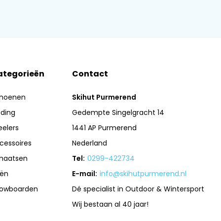
ategorieën
Contact
hoenen
Skihut Purmerend
eding
Gedempte Singelgracht 14
eelers
1441 AP Purmerend
cessoires
Nederland
haatsen
Tel:
0299-422734
iën
E-mail:
info@skihutpurmerend.nl
owboarden
Dé specialist in Outdoor & Wintersport
Wij bestaan al 40 jaar!