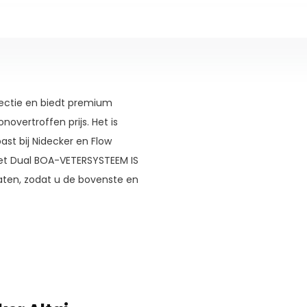
lectie en biedt premium
overtroffen prijs. Het is
t bij Nidecker en Flow
et Dual BOA-VETERSYSTEEM IS
laten, zodat u de bovenste en
cht B.F.T Gravity 2.0-buitenzool
 voor meer grip tijdens het
en de buitenzool en de laars
gangszone noemen, waardoor de
men dat deze vast komt te
p de neus beschermt de laars en