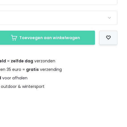
Toevoegen aan winkelwagen
eld
=
zelfde dag
verzonden
ven 35 euro =
gratis
verzending
d
voor afhalen
 outdoor & wintersport