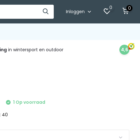
0
0
Inloggen
ing
in wintersport en outdoor
4,6
1 Op voorraad
 : 40