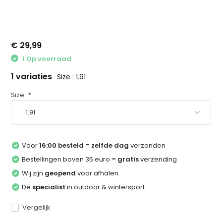
€ 29,99
1 Op voorraad
1 variaties
Size : 1.91
Size:
*
Voor
16:00 besteld
=
zelfde dag
verzonden
Bestellingen boven 35 euro =
gratis
verzending
Wij zijn
geopend
voor afhalen
Dé
specialist
in outdoor & wintersport
Vergelijk