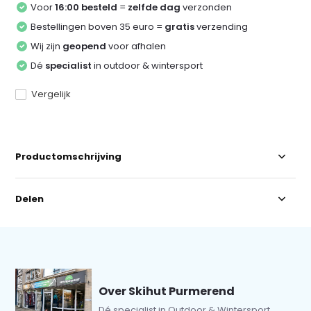
Voor
16:00 besteld
=
zelfde dag
verzonden
Bestellingen boven 35 euro =
gratis
verzending
Wij zijn
geopend
voor afhalen
Dé
specialist
in outdoor & wintersport
Vergelijk
Productomschrijving
Delen
Over Skihut Purmerend
Dé specialist in Outdoor & Wintersport