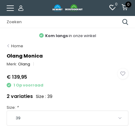
0
0
Kom langs
in onze winkel
Home
Olang Monica
Merk:
Olang
€ 139,95
1 Op voorraad
2 variaties
Size : 39
Size:
*