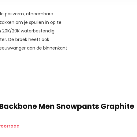
le pasvorm, afneembare
zakken om je spullen in op te
an 20K/20K waterbestendig
ter. De broek heeft ook
sneeuwvanger aan de binnenkant
de sneeuw niet omhoog kan
k een cool design.
 Backbone Men Snowpants Graphite
voorraad