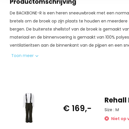
Productomschrijving
De BACKBONE-R is een heren sneeuwbroek met een norma
bretels om de broek op zijn plaats te houden en meerdere 
bergen. De buitenste shellstof van de broek is gemaakt v
materiaal en de binnenvoering is gemaakt van 100% polyes
ventilatieritsen aan de binnenkant van de pijpen en een 
van de onderkant van de pijpen om ervoor te zorgen dat 
Toon meer
schuiven langs je benen. Naast dat alles heeft de broek oo
Rehall
€ 169,-
Size : M
Niet op 