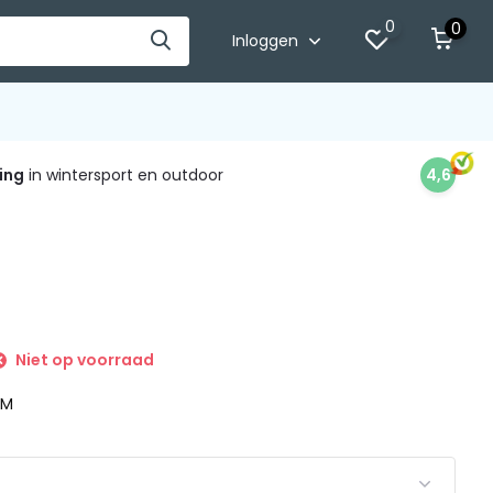
0
0
Inloggen
ing
in wintersport en outdoor
4,6
Niet op voorraad
 M