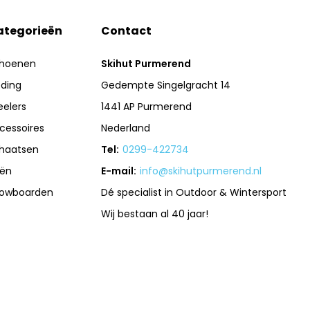
ategorieën
Contact
hoenen
Skihut Purmerend
eding
Gedempte Singelgracht 14
eelers
1441 AP Purmerend
cessoires
Nederland
haatsen
Tel:
0299-422734
iën
E-mail:
info@skihutpurmerend.nl
owboarden
Dé specialist in Outdoor & Wintersport
Wij bestaan al 40 jaar!