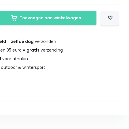
Toevoegen aan winkelwagen
eld
=
zelfde dag
verzonden
ven 35 euro =
gratis
verzending
d
voor afhalen
 outdoor & wintersport