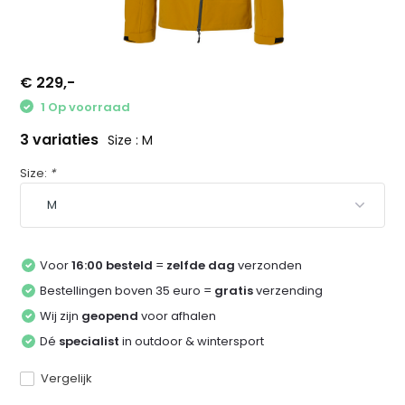
€ 229,-
1 Op voorraad
3 variaties
Size : M
Size:
*
Voor
16:00 besteld
=
zelfde dag
verzonden
Bestellingen boven 35 euro =
gratis
verzending
Wij zijn
geopend
voor afhalen
Dé
specialist
in outdoor & wintersport
Vergelijk