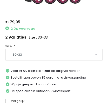
€ 79,95
2 Op voorraad
2 variaties
Size : 30-33
Size:
*
Voor
16:00 besteld
=
zelfde dag
verzonden
Bestellingen boven 35 euro =
gratis
verzending
Wij zijn
geopend
voor afhalen
Dé
specialist
in outdoor & wintersport
Vergelijk