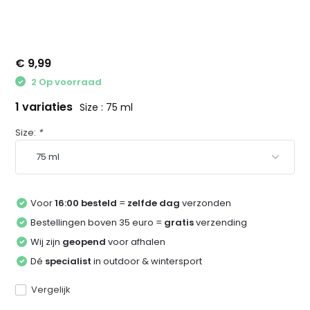
€ 9,99
2 Op voorraad
1 variaties
Size : 75 ml
Size:
*
Voor
16:00 besteld
=
zelfde dag
verzonden
Bestellingen boven 35 euro =
gratis
verzending
Wij zijn
geopend
voor afhalen
Dé
specialist
in outdoor & wintersport
Vergelijk