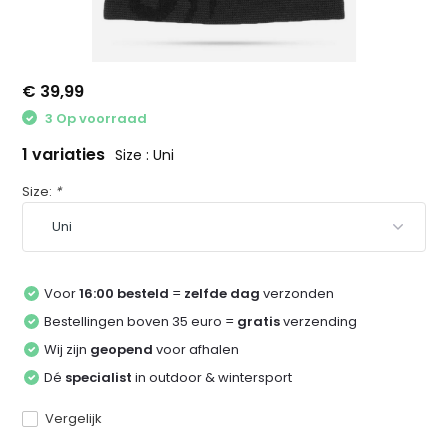
€ 39,99
3 Op voorraad
1 variaties
Size : Uni
Size:
*
Voor
16:00 besteld
=
zelfde dag
verzonden
Bestellingen boven 35 euro =
gratis
verzending
Wij zijn
geopend
voor afhalen
Dé
specialist
in outdoor & wintersport
Vergelijk