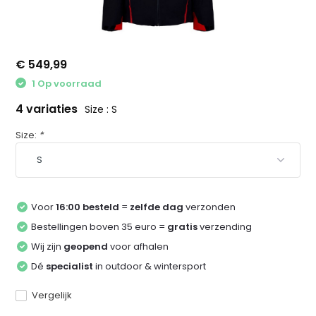
€ 549,99
1 Op voorraad
4 variaties
Size : S
Size:
*
Voor
16:00 besteld
=
zelfde dag
verzonden
Bestellingen boven 35 euro =
gratis
verzending
Wij zijn
geopend
voor afhalen
Dé
specialist
in outdoor & wintersport
Vergelijk