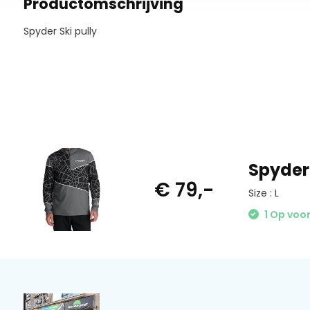
Productomschrijving
Spyder Ski pully
Spyder 
€ 79,-
Size : L
1 Op voo