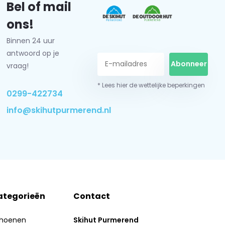
Bel of mail
ons!
Binnen 24 uur
antwoord op je
Abonneer
vraag!
* Lees hier de wettelijke beperkingen
0299-422734
info@skihutpurmerend.nl
ategorieën
Contact
hoenen
Skihut Purmerend