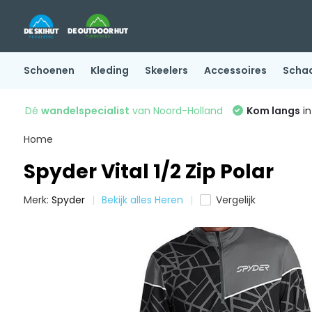
Schoenen
Kleding
Skeelers
Accessoires
Scha
Dé
wandelspecialist
van Noord-Holland
Kom langs
in
Home
Spyder Vital 1/2 Zip Polar
Merk:
Spyder
Bekijk alles Heren
Vergelijk