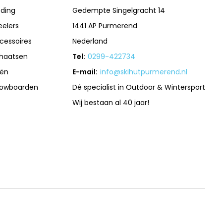
eding
Gedempte Singelgracht 14
eelers
1441 AP Purmerend
cessoires
Nederland
haatsen
Tel:
0299-422734
iën
E-mail:
info@skihutpurmerend.nl
owboarden
Dé specialist in Outdoor & Wintersport
Wij bestaan al 40 jaar!