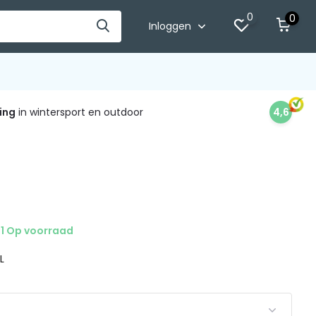
0
0
Inloggen
ing
in wintersport en outdoor
4,6
1 Op voorraad
 L