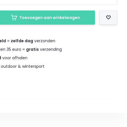
Toevoegen aan winkelwagen
eld
=
zelfde dag
verzonden
ven 35 euro =
gratis
verzending
d
voor afhalen
 outdoor & wintersport