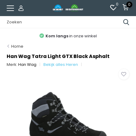
0
0
Kom langs
in onze winkel
Home
Han Wag Tatra Light GTX Black Asphalt
Merk:
Han Wag
Bekijk alles Heren