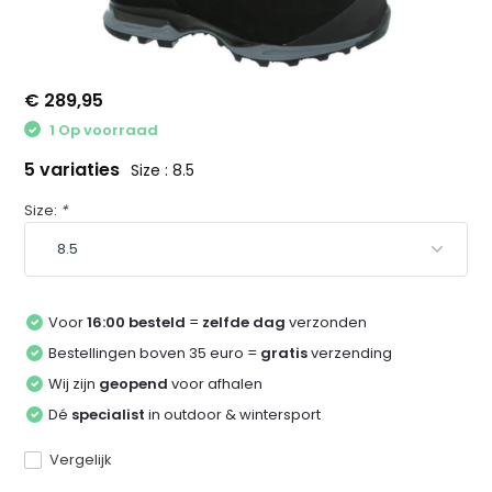
€ 289,95
1 Op voorraad
5 variaties
Size : 8.5
Size:
*
Voor
16:00 besteld
=
zelfde dag
verzonden
Bestellingen boven 35 euro =
gratis
verzending
Wij zijn
geopend
voor afhalen
Dé
specialist
in outdoor & wintersport
Vergelijk