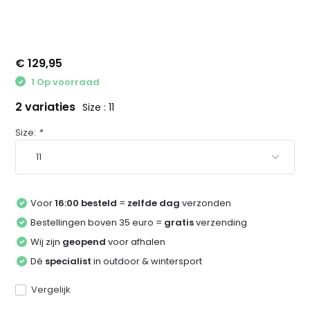
€ 129,95
1 Op voorraad
2 variaties
Size : 11
Size:
*
Voor
16:00 besteld
=
zelfde dag
verzonden
Bestellingen boven 35 euro =
gratis
verzending
Wij zijn
geopend
voor afhalen
Dé
specialist
in outdoor & wintersport
Vergelijk