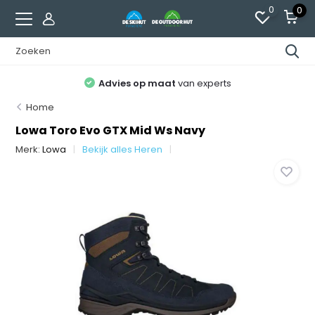
0
0
45 jaar ervaring
in wintersport en outdoor
Home
Lowa Toro Evo GTX Mid Ws Navy
Merk:
Lowa
Bekijk alles Heren