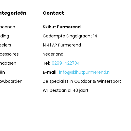
ategorieën
Contact
hoenen
Skihut Purmerend
eding
Gedempte Singelgracht 14
eelers
1441 AP Purmerend
cessoires
Nederland
haatsen
Tel:
0299-422734
iën
E-mail:
info@skihutpurmerend.nl
owboarden
Dé specialist in Outdoor & Wintersport
Wij bestaan al 40 jaar!