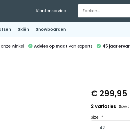
Klantenservice
atsen
Skiën
Snowboarden
 onze winkel
Advies op maat
van experts
45 jaar ervar
€ 299,95
2 variaties
Size :
Size:
*