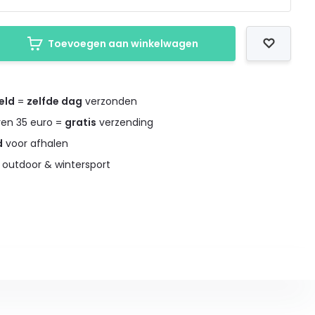
Toevoegen aan winkelwagen
eld
=
zelfde dag
verzonden
ven 35 euro =
gratis
verzending
d
voor afhalen
 outdoor & wintersport