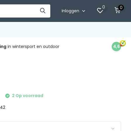
0
0
Inloggen
ing
in wintersport en outdoor
4,6
2 Op voorraad
 42