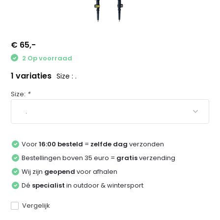
€ 65,-
2 Op voorraad
1 variaties
Size : .
Size:
*
Voor
16:00 besteld
=
zelfde dag
verzonden
Bestellingen boven 35 euro =
gratis
verzending
Wij zijn
geopend
voor afhalen
Dé
specialist
in outdoor & wintersport
Vergelijk