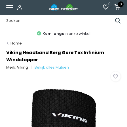
0
0
Kom langs
in onze winkel
Home
Viking Headband Berg Gore Tex Infinium
Windstopper
Merk:
Viking
Bekijk alles Mutsen