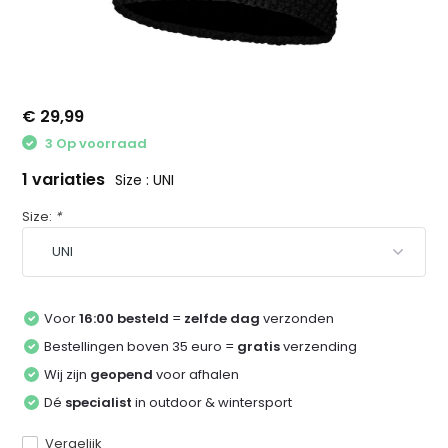
€ 29,99
3 Op voorraad
1 variaties
Size : UNI
Size:
*
Voor
16:00 besteld
=
zelfde dag
verzonden
Bestellingen boven 35 euro =
gratis
verzending
Wij zijn
geopend
voor afhalen
Dé
specialist
in outdoor & wintersport
Vergelijk