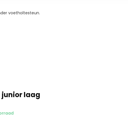
nder voetholtesteun.
 junior laag
orraad