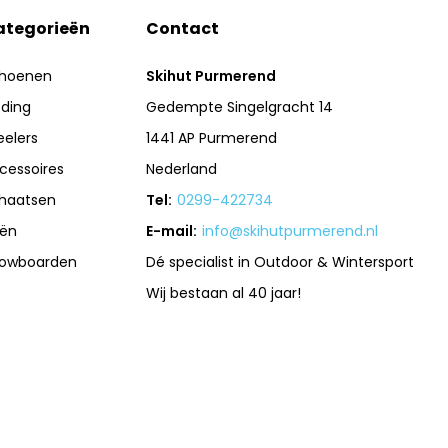
ategorieën
Contact
hoenen
Skihut Purmerend
eding
Gedempte Singelgracht 14
eelers
1441 AP Purmerend
cessoires
Nederland
haatsen
Tel:
0299-422734
iën
E-mail:
info@skihutpurmerend.nl
owboarden
Dé specialist in Outdoor & Wintersport
Wij bestaan al 40 jaar!