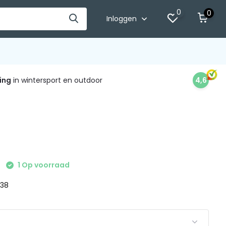
0
0
Inloggen
ing
in wintersport en outdoor
4,6
1 Op voorraad
 38