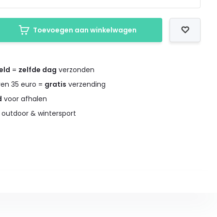
Toevoegen aan winkelwagen
eld
=
zelfde dag
verzonden
ven 35 euro =
gratis
verzending
d
voor afhalen
 outdoor & wintersport