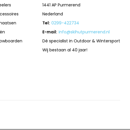
eelers
1441 AP Purmerend
cessoires
Nederland
haatsen
Tel:
0299-422734
iën
E-mail:
info@skihutpurmerend.nl
owboarden
Dé specialist in Outdoor & Wintersport
Wij bestaan al 40 jaar!