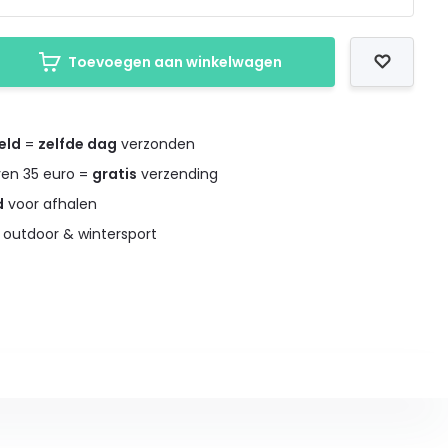
Toevoegen aan winkelwagen
eld
=
zelfde dag
verzonden
ven 35 euro =
gratis
verzending
d
voor afhalen
 outdoor & wintersport