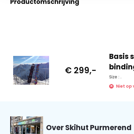
Productomschrijving
Basis 
bindin
€ 299,-
Size : .
Niet op
Over Skihut Purmerend