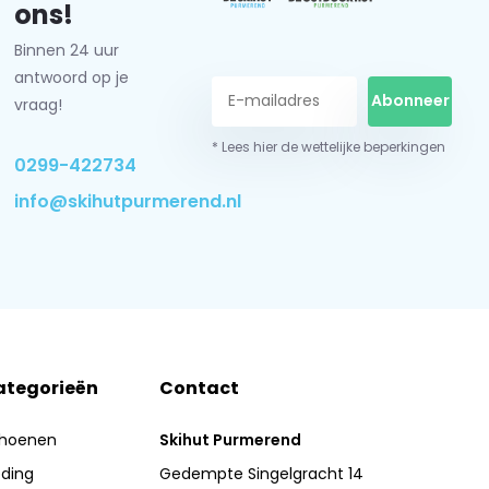
ons!
Binnen 24 uur
antwoord op je
Abonneer
vraag!
* Lees hier de wettelijke beperkingen
0299-422734
info@skihutpurmerend.nl
ategorieën
Contact
hoenen
Skihut Purmerend
eding
Gedempte Singelgracht 14