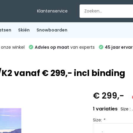
Klantenservice
atsen
Skiën
Snowboarden
 onze winkel
Advies op maat
van experts
45 jaar ervar
K2 vanaf € 299,- incl binding
€ 299,-
1 variaties
Size : .
Size:
*