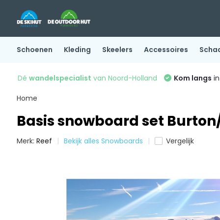
Schoenen
Kleding
Skeelers
Accessoires
Scha
Dé
wandelspecialist
van Noord-Holland
Kom langs
in
Home
Basis snowboard set Burton/
Merk:
Reef
Bekijk alles Snowboards
Vergelijk