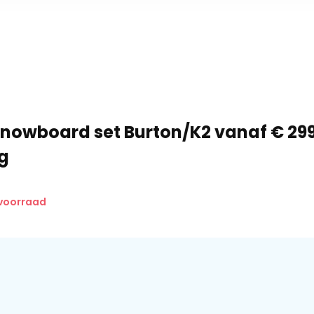
snowboard set Burton/K2 vanaf € 299,
g
 voorraad