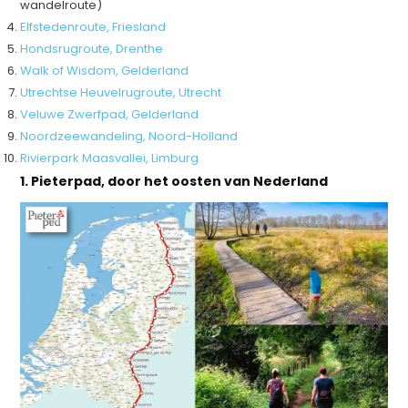
wandelroute)
Elfstedenroute, Friesland
Hondsrugroute, Drenthe
Walk of Wisdom, Gelderland
Utrechtse Heuvelrugroute, Utrecht
Veluwe Zwerfpad, Gelderland
Noordzeewandeling, Noord-Holland
Rivierpark Maasvallei, Limburg
1. Pieterpad, door het oosten van Nederland