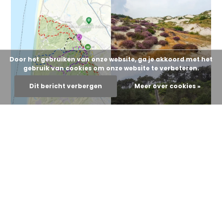
Door het gebruiken van onze website, ga je akkoord met het
gebruik van cookies om onze website te verbeteren.
Dit bericht verbergen
Meer over cookies »
De Noordzeewandeling is een prachtige wandelroute door
de Schoorlse duinen in Noord-Holland. Deze wandelroute
start bij Buitencentrum Schoorlse Duinen in Schoorl en is 10
kilometer lang. De duinen van Schoorl, bijna 1.900 hectare, zijn
een must voor de natuurliefhebber. Open duinen worden
afgewisseld met dichte naaldbossen, eikenbossen en natte
vlakten. En dan heb je ook nog de heidevelden. Uniek, gezien