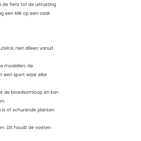
de fiets tot de uitrusting
ag een blik op een vaak
telrol, niet alleen vanuit
re modellen, de
n een sport waar elke
nt de bloedsomloop en kan
en.
is of schurende planten
en. Dit houdt de voeten