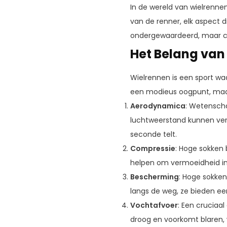
In de wereld van wielrenne
van de renner, elk aspect d
ondergewaardeerd, maar cru
Het Belang van
Wielrennen is een sport waar
een modieus oogpunt, maar
Aerodynamica
: Wetenscha
luchtweerstand kunnen verm
seconde telt.
Compressie
: Hoge sokken
helpen om vermoeidheid in d
Bescherming
: Hoge sokke
langs de weg, ze bieden ee
Vochtafvoer
: Een cruciaa
droog en voorkomt blaren, w