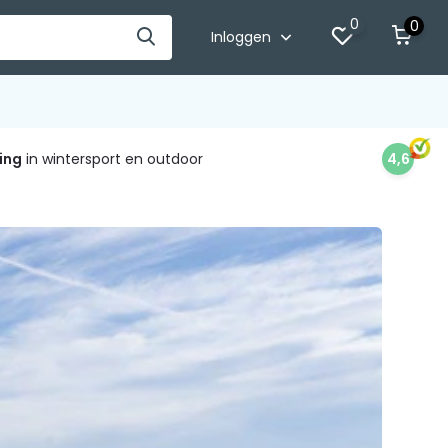
0
0
Inloggen
ing
in wintersport en outdoor
4,6