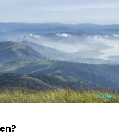
Delen
nen?