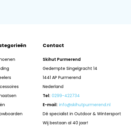
ategorieën
Contact
hoenen
Skihut Purmerend
eding
Gedempte Singelgracht 14
eelers
1441 AP Purmerend
cessoires
Nederland
haatsen
Tel:
0299-422734
iën
E-mail:
info@skihutpurmerend.nl
owboarden
Dé specialist in Outdoor & Wintersport
Wij bestaan al 40 jaar!