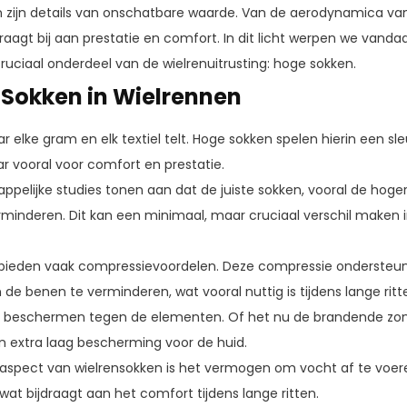
n zijn details van onschatbare waarde. Van de aerodynamica van 
raagt bij aan prestatie en comfort. In dit licht werpen we vanda
ciaal onderdeel van de wielrenuitrusting: hoge sokken.
 Sokken in Wielrennen
 elke gram en elk textiel telt. Hoge sokken spelen hierin een sleu
 vooral voor comfort en prestatie.
ppelijke studies tonen aan dat de juiste sokken, vooral de hoge
inderen. Dit kan een minimaal, maar cruciaal verschil maken i
 bieden vaak compressievoordelen. Deze compressie ondersteu
e benen te verminderen, wat vooral nuttig is tijdens lange ritt
n beschermen tegen de elementen. Of het nu de brandende zon 
n extra laag bescherming voor de huid.
l aspect van wielrensokken is het vermogen om vocht af te voer
at bijdraagt aan het comfort tijdens lange ritten.