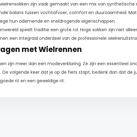
wielrensokken zijn vaak gemaakt van een mix van synthetische 
male balans tussen vochtafvoer, comfort en duurzaamheid. Mate
anwege hun ademende en sneldrogende eigenschappen.
lrenwereld speelt traditie een grote rol. Hoge sokken zijn niet all
men een integraal onderdeel van de professionele wielrenuitstral
ragen met Wielrennen
nen zijn meer dan een modeverklaring. Ze zijn een essentieel on
. De volgende keer dat je op de fiets stapt, bedenk dan dat de ju
ede rit en een geweldige rit.