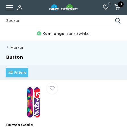
0
0
Kom langs
in onze winkel
Merken
Burton
Filters
Burton Genie