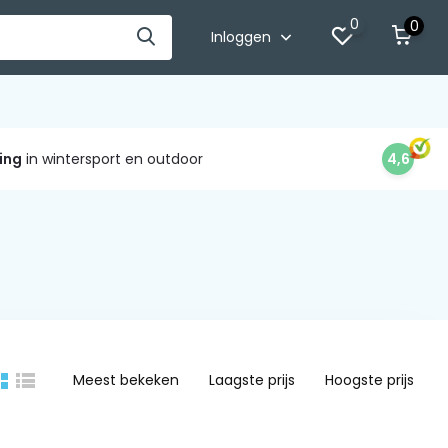
0
0
Inloggen
ing
in wintersport en outdoor
4,6
Meest bekeken
Laagste prijs
Hoogste prijs