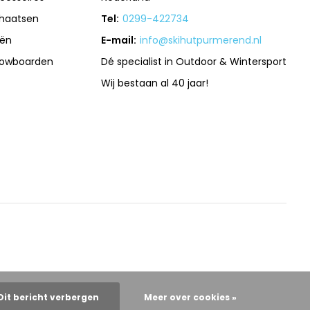
haatsen
Tel:
0299-422734
iën
E-mail:
info@skihutpurmerend.nl
owboarden
Dé specialist in Outdoor & Wintersport
Wij bestaan al 40 jaar!
Dit bericht verbergen
Meer over cookies »