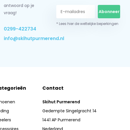
antwoord op je
Abonneer
vraag!
* Lees hier de wettelijke beperkingen
0299-422734
info@skihutpurmerend.nl
ategorieën
Contact
hoenen
Skihut Purmerend
eding
Gedempte Singelgracht 14
eelers
1441 AP Purmerend
cessoires
Nederland