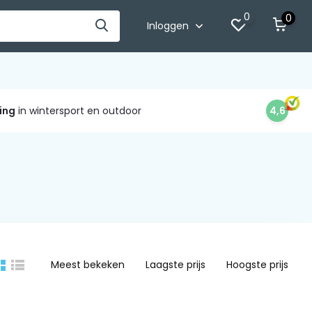
0
0
Inloggen
ing
in wintersport en outdoor
4,6
Meest bekeken
Laagste prijs
Hoogste prijs