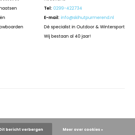
haatsen
Tel:
0299-422734
iën
E-mail:
info@skihutpurmerend.nl
owboarden
Dé specialist in Outdoor & Wintersport
Wij bestaan al 40 jaar!
Dit bericht verbergen
Meer over cookies »