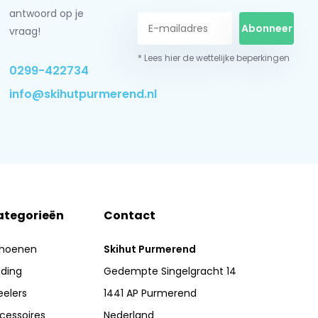
antwoord op je
Abonneer
vraag!
* Lees hier de wettelijke beperkingen
0299-422734
info@skihutpurmerend.nl
ategorieën
Contact
hoenen
Skihut Purmerend
eding
Gedempte Singelgracht 14
eelers
1441 AP Purmerend
cessoires
Nederland