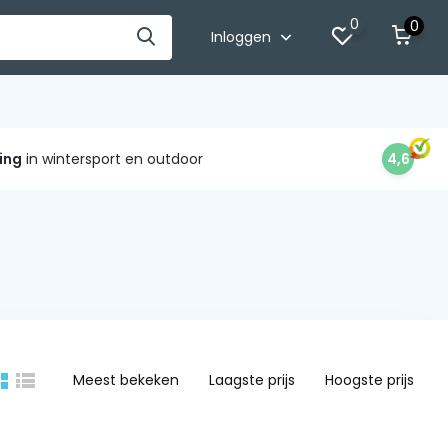
0
0
Inloggen
ing
in wintersport en outdoor
4,6
Meest bekeken
Laagste prijs
Hoogste prijs