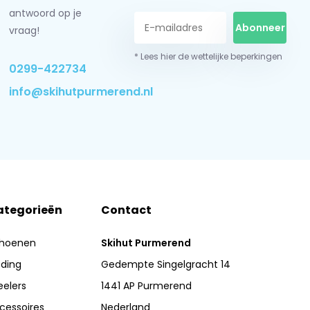
antwoord op je
Abonneer
vraag!
* Lees hier de wettelijke beperkingen
0299-422734
info@skihutpurmerend.nl
ategorieën
Contact
hoenen
Skihut Purmerend
eding
Gedempte Singelgracht 14
eelers
1441 AP Purmerend
cessoires
Nederland