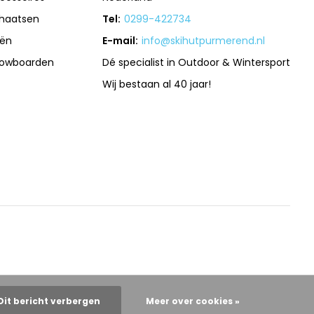
haatsen
Tel:
0299-422734
iën
E-mail:
info@skihutpurmerend.nl
owboarden
Dé specialist in Outdoor & Wintersport
Wij bestaan al 40 jaar!
Dit bericht verbergen
Meer over cookies »