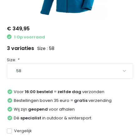
€ 349,95
1 Op voorraad
3 variaties
Size : 58
Size:
*
Voor
16:00 besteld
=
zelfde dag
verzonden
Bestellingen boven 35 euro =
gratis
verzending
Wij zijn
geopend
voor afhalen
Dé
specialist
in outdoor & wintersport
Vergelijk