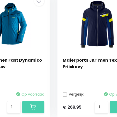
men Fast Dynamico
Maier ports JKT men Tex
auw
Priiskovy
Op voorraad
Vergelijk
Op 
€ 269,95