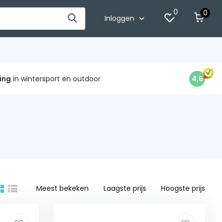
0
0
Inloggen
ing
in wintersport en outdoor
4,6
Meest bekeken
Laagste prijs
Hoogste prijs