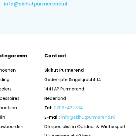
info@skihutpurmerend.nl
ategorieën
Contact
hoenen
Skihut Purmerend
eding
Gedempte Singelgracht 14
eelers
1441 AP Purmerend
cessoires
Nederland
haatsen
Tel:
0299-422734
iën
E-mail:
info@skihutpurmerend.nl
owboarden
Dé specialist in Outdoor & Wintersport