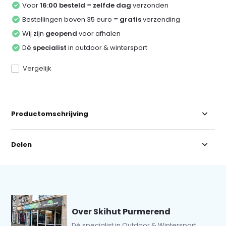
Voor
16:00 besteld
=
zelfde dag
verzonden
Bestellingen boven 35 euro =
gratis
verzending
Wij zijn
geopend
voor afhalen
Dé
specialist
in outdoor & wintersport
Vergelijk
Productomschrijving
Delen
Over Skihut Purmerend
Dé specialist in Outdoor & Wintersport