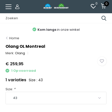
0
0
Kom langs
in onze winkel
Home
Olang OL Montreal
Merk:
Olang
€ 259,95
1 Op voorraad
1 variaties
Size : 43
Size:
*