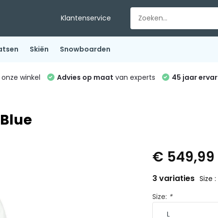
Klantenservice
atsen
Skiën
Snowboarden
 onze winkel
Advies op maat
van experts
45 jaar ervar
 Blue
€ 549,9
3 variaties
Size :
Size:
*