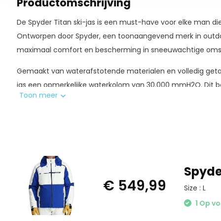
Productomschrijving
De Spyder Titan ski-jas is een must-have voor elke man die
Ontworpen door Spyder, een toonaangevend merk in outdoor
maximaal comfort en bescherming in sneeuwachtige oms
Gemaakt van waterafstotende materialen en volledig getap
jas een opmerkelijke waterkolom van 30.000 mmH2O. Dit be
Toon meer
extreme druk door zware sneeuwval terwijl je de hele dag dro
Naast zijn uitstekende waterafstotende eigenschappen, he
uitzonderlijke ademend vermogen met een indrukwekkende
uur. Met zijventilatie en openingen voor het reguleren van 
van je ski-avonturen zonder ooit oververhit of bezweet te 
Spyder
€ 549,99
Size : L
1 Op v