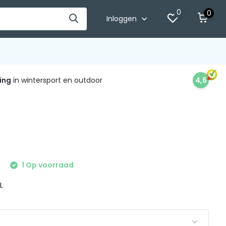
0
0
Inloggen
ing
in wintersport en outdoor
4,6
9
1 Op voorraad
 L