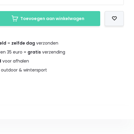
Toevoegen aan winkelwagen
eld
=
zelfde dag
verzonden
ven 35 euro =
gratis
verzending
d
voor afhalen
 outdoor & wintersport