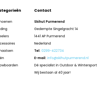
ategorieën
Contact
hoenen
Skihut Purmerend
eding
Gedempte Singelgracht 14
eelers
1441 AP Purmerend
cessoires
Nederland
haatsen
Tel:
0299-422734
iën
E-mail:
info@skihutpurmerend.nl
owboarden
Dé specialist in Outdoor & Wintersport
Wij bestaan al 40 jaar!