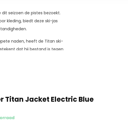
 dit seizoen de pistes bezoekt.
 kleding, biedt deze ski-jas
tandigheden.
ete naden, heeft de Titan ski-
tekent dat hij bestand is tegen
og blijft.
eft deze jas ook een
 rating van 20.000 g/m²/24
de luchtstroom, kun je genieten
raken.
 Titan Jacket Electric Blue
oorraad