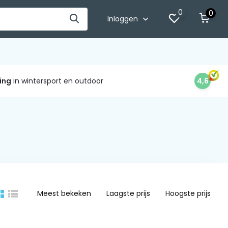
0
0
Inloggen
ing
in wintersport en outdoor
4,6
Meest bekeken
Laagste prijs
Hoogste prijs