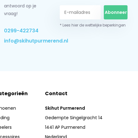
antwoord op je
Abonneer
vraag!
* Lees hier de wettelijke beperkingen
0299-422734
info@skihutpurmerend.nl
ategorieën
Contact
hoenen
Skihut Purmerend
eding
Gedempte Singelgracht 14
eelers
1441 AP Purmerend
cessoires
Nederland