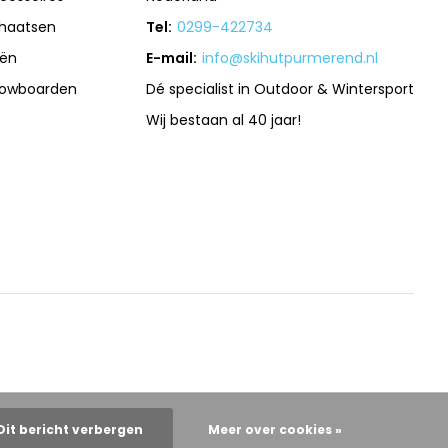
haatsen
Tel:
0299-422734
iën
E-mail:
info@skihutpurmerend.nl
owboarden
Dé specialist in Outdoor & Wintersport
Wij bestaan al 40 jaar!
Dit bericht verbergen
Meer over cookies »