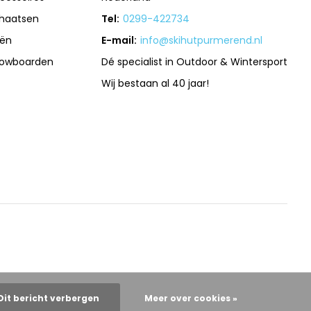
haatsen
Tel:
0299-422734
iën
E-mail:
info@skihutpurmerend.nl
owboarden
Dé specialist in Outdoor & Wintersport
Wij bestaan al 40 jaar!
Dit bericht verbergen
Meer over cookies »