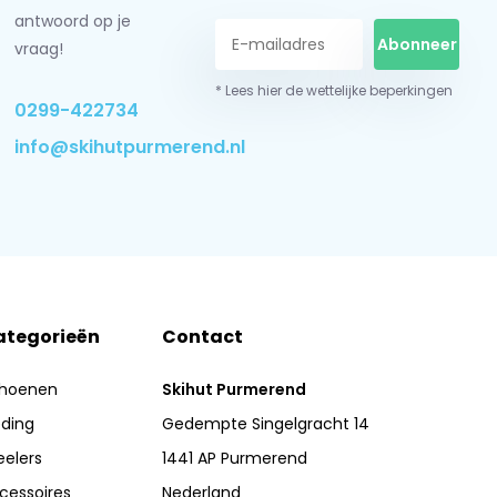
antwoord op je
Abonneer
vraag!
* Lees hier de wettelijke beperkingen
0299-422734
info@skihutpurmerend.nl
ategorieën
Contact
hoenen
Skihut Purmerend
eding
Gedempte Singelgracht 14
eelers
1441 AP Purmerend
cessoires
Nederland