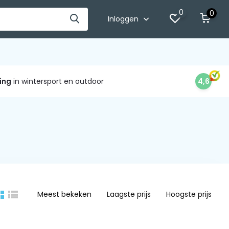
0
0
Inloggen
ing
in wintersport en outdoor
4,6
Meest bekeken
Laagste prijs
Hoogste prijs