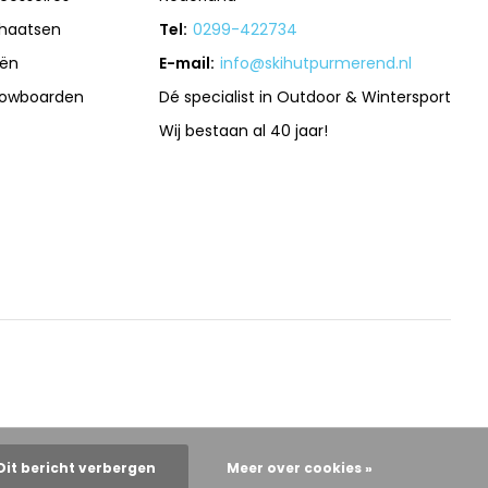
haatsen
Tel:
0299-422734
iën
E-mail:
info@skihutpurmerend.nl
owboarden
Dé specialist in Outdoor & Wintersport
Wij bestaan al 40 jaar!
Dit bericht verbergen
Meer over cookies »