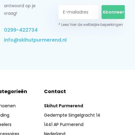
antwoord op je
Abonneer
vraag!
* Lees hier de wettelijke beperkingen
0299-422734
info@skihutpurmerend.nl
ategorieën
Contact
hoenen
Skihut Purmerend
eding
Gedempte Singelgracht 14
eelers
1441 AP Purmerend
cessoires
Nederland