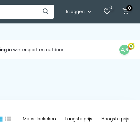
0
0
Inloggen
ing
in wintersport en outdoor
4,6
Meest bekeken
Laagste prijs
Hoogste prijs