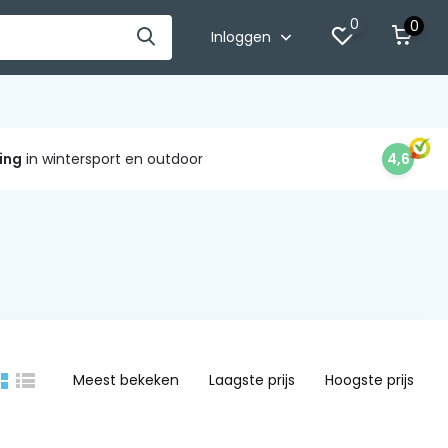
0
0
Inloggen
ing
in wintersport en outdoor
4,6
Meest bekeken
Laagste prijs
Hoogste prijs