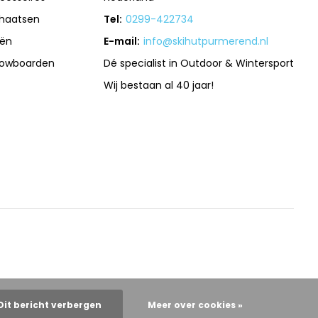
haatsen
Tel:
0299-422734
iën
E-mail:
info@skihutpurmerend.nl
owboarden
Dé specialist in Outdoor & Wintersport
Wij bestaan al 40 jaar!
Dit bericht verbergen
Meer over cookies »