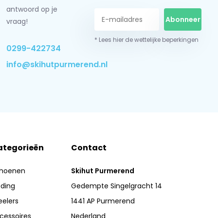
antwoord op je
Abonneer
vraag!
* Lees hier de wettelijke beperkingen
0299-422734
info@skihutpurmerend.nl
ategorieën
Contact
hoenen
Skihut Purmerend
eding
Gedempte Singelgracht 14
eelers
1441 AP Purmerend
cessoires
Nederland