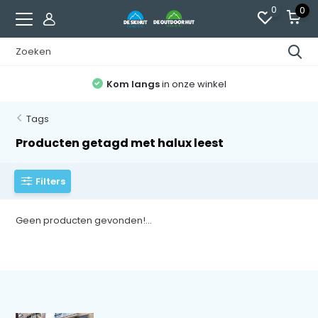
0
0
Kom langs
in onze winkel
Tags
Producten getagd met halux leest
Filters
Geen producten gevonden!...