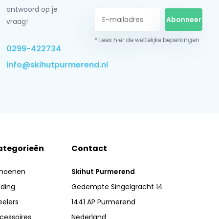
antwoord op je
Abonneer
vraag!
* Lees hier de wettelijke beperkingen
0299-422734
info@skihutpurmerend.nl
ategorieën
Contact
hoenen
Skihut Purmerend
eding
Gedempte Singelgracht 14
eelers
1441 AP Purmerend
cessoires
Nederland