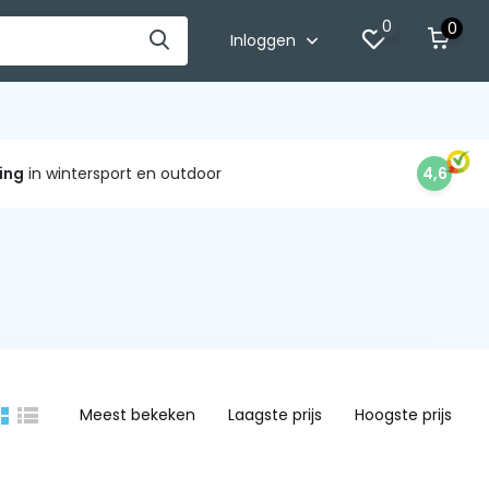
0
0
Inloggen
ing
in wintersport en outdoor
4,6
Meest bekeken
Laagste prijs
Hoogste prijs