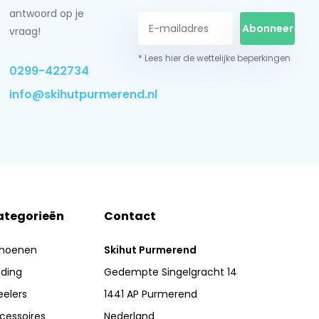
antwoord op je
Abonneer
vraag!
* Lees hier de wettelijke beperkingen
0299-422734
info@skihutpurmerend.nl
ategorieën
Contact
hoenen
Skihut Purmerend
eding
Gedempte Singelgracht 14
eelers
1441 AP Purmerend
cessoires
Nederland