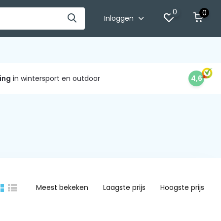
0
0
Inloggen
ing
in wintersport en outdoor
4,6
Meest bekeken
Laagste prijs
Hoogste prijs