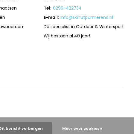
haatsen
Tel:
0299-422734
iën
E-mail:
info@skihutpurmerend.nl
owboarden
Dé specialist in Outdoor & Wintersport
Wij bestaan al 40 jaar!
Dit bericht verbergen
Meer over cookies »